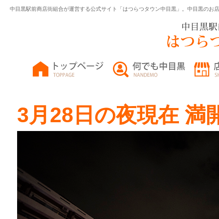
中目黒駅前商店街組合が運営する公式サイト「はつらつタウン中目黒」。中目黒のお
3月28日の夜現在 満