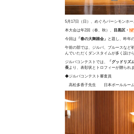
5月17日（日）、めぐろパーシモンホ
本大会は年2回（春、秋）、
目黒区・
N
今回は
「春の大舞踏会」
と題し、昨年
午前の部では、ジルバ、ブルースなど
んでいただくダンスタイムが多く設け
ジルバコンテストでは、
「グッドリズ
長
より、表彰状とトロフィーが贈られ
◆ジルバコンテスト審査員
高松多香子先生 日本ボールルーム