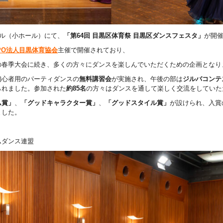
ール（小ホール）にて、
「第64回 目黒区体育祭 目黒区ダンスフェスタ」
が開
PO法人目黒体育協会
主催で開催されており、
の春季大会に続き、多くの方々にダンスを楽しんでいただくための企画となり
初心者用のパーティダンスの
無料講習会
が実施され、午後の部は
ジルバコンテ
られました。参加された
約85名
の方々はダンスを通して楽しく交流をしていた
ム賞」
、
「グッドキャラクター賞」
、
「グッドスタイル賞」
が設けられ、入賞
ました。
ダンス連盟